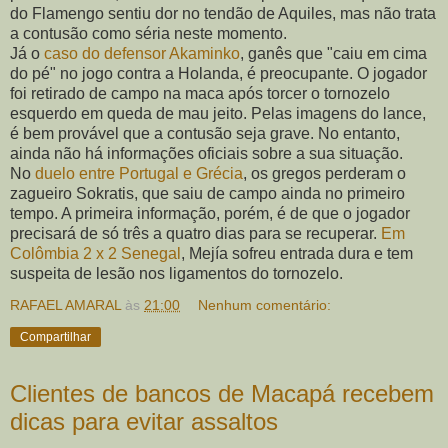
do Flamengo sentiu dor no tendão de Aquiles, mas não trata
a contusão como séria neste momento.
Já o
caso do defensor Akaminko
, ganês que "caiu em cima
do pé" no jogo contra a Holanda, é preocupante. O jogador
foi retirado de campo na maca após torcer o tornozelo
esquerdo em queda de mau jeito. Pelas imagens do lance,
é bem provável que a contusão seja grave. No entanto,
ainda não há informações oficiais sobre a sua situação.
No
duelo entre Portugal e Grécia
, os gregos perderam o
zagueiro Sokratis, que saiu de campo ainda no primeiro
tempo. A primeira informação, porém, é de que o jogador
precisará de só três a quatro dias para se recuperar.
Em
Colômbia 2 x 2 Senegal
, Mejía sofreu entrada dura e tem
suspeita de lesão nos ligamentos do tornozelo.
RAFAEL AMARAL
às
21:00
Nenhum comentário:
Compartilhar
Clientes de bancos de Macapá recebem
dicas para evitar assaltos