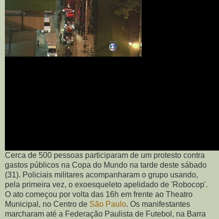
Cerca de 500 pessoas participaram de um protesto contra
gastos públicos na Copa do Mundo na tarde deste sábado
(31). Policiais militares acompanharam o grupo usando,
pela primeira vez, o exoesqueleto apelidado de 'Robocop'.
O ato começou por volta das 16h em frente ao Theatro
Municipal, no Centro de
São Paulo
. Os manifestantes
marcharam até a Federação Paulista de Futebol, na Barra