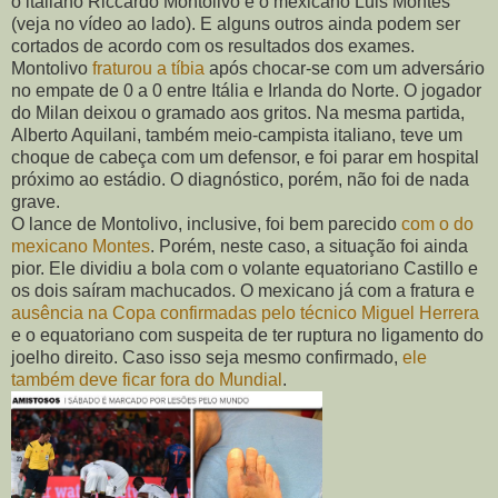
o italiano Riccardo Montolivo e o mexicano Luis Montes
(veja no vídeo ao lado). E alguns outros ainda podem ser
cortados de acordo com os resultados dos exames.
Montolivo
fraturou a tíbia
após chocar-se com um adversário
no empate de 0 a 0 entre Itália e Irlanda do Norte. O jogador
do Milan deixou o gramado aos gritos. Na mesma partida,
Alberto Aquilani, também meio-campista italiano, teve um
choque de cabeça com um defensor, e foi parar em hospital
próximo ao estádio. O diagnóstico, porém, não foi de nada
grave.
O lance de Montolivo, inclusive, foi bem parecido
com o do
mexicano Montes
. Porém, neste caso, a situação foi ainda
pior. Ele dividiu a bola com o volante equatoriano Castillo e
os dois saíram machucados. O mexicano já com a fratura e
ausência na Copa confirmadas pelo técnico Miguel Herrera
e o equatoriano com suspeita de ter ruptura no ligamento do
joelho direito. Caso isso seja mesmo confirmado,
ele
também deve ficar fora do Mundial
.