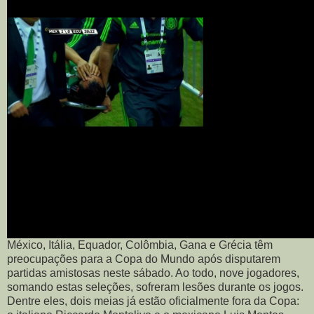
México, Itália, Equador, Colômbia, Gana e Grécia têm
preocupações para a Copa do Mundo após disputarem
partidas amistosas neste sábado. Ao todo, nove jogadores,
somando estas seleções, sofreram lesões durante os jogos.
Dentre eles, dois meias já estão oficialmente fora da Copa: